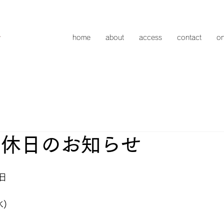
home
about
access
contact
on
定休日のお知らせ
　　
日　
水)