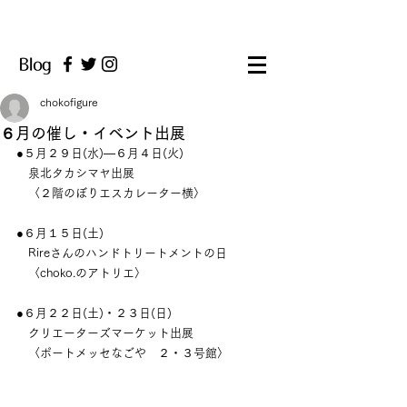
chokofigure
６月の催し・イベント出展
●５月２９日(水)―６月４日(火)
　泉北タカシマヤ出展
　〈２階のぼりエスカレーター横〉
●６月１５日(土)
　Rireさんのハンドトリートメントの日
　〈choko.のアトリエ〉
●６月２２日(土)・２３日(日)
　クリエーターズマーケット出展
　〈ポートメッセなごや　２・３号館〉　